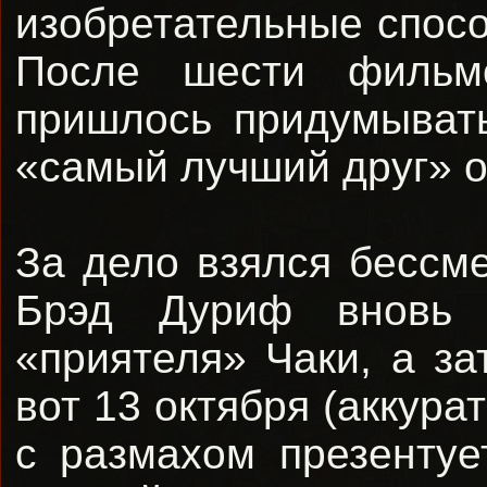
изобретательные спосо
После шести фильмо
пришлось придумыват
«самый лучший друг» о
За дело взялся бесс
Брэд Дуриф вновь в
«приятеля» Чаки, а з
вот 13 октября (аккур
с размахом презенту